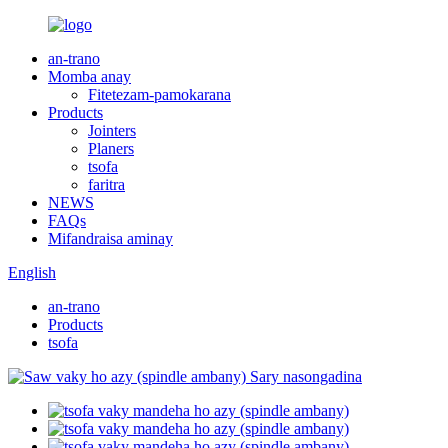
an-trano
Momba anay
Fitetezam-pamokarana
Products
Jointers
Planers
tsofa
faritra
NEWS
FAQs
Mifandraisa aminay
English
an-trano
Products
tsofa