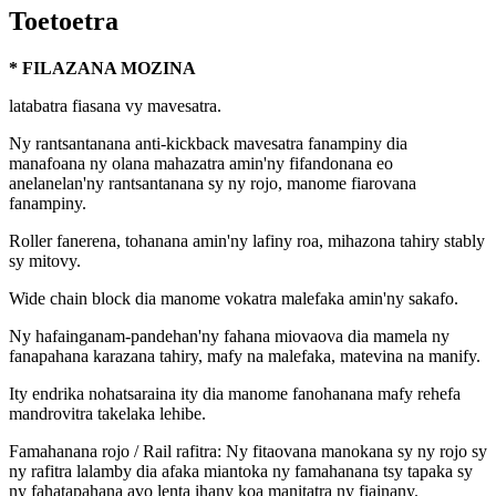
Toetoetra
* FILAZANA MOZINA
latabatra fiasana vy mavesatra.
Ny rantsantanana anti-kickback mavesatra fanampiny dia
manafoana ny olana mahazatra amin'ny fifandonana eo
anelanelan'ny rantsantanana sy ny rojo, manome fiarovana
fanampiny.
Roller fanerena, tohanana amin'ny lafiny roa, mihazona tahiry stably
sy mitovy.
Wide chain block dia manome vokatra malefaka amin'ny sakafo.
Ny hafainganam-pandehan'ny fahana miovaova dia mamela ny
fanapahana karazana tahiry, mafy na malefaka, matevina na manify.
Ity endrika nohatsaraina ity dia manome fanohanana mafy rehefa
mandrovitra takelaka lehibe.
Famahanana rojo / Rail rafitra: Ny fitaovana manokana sy ny rojo sy
ny rafitra lalamby dia afaka miantoka ny famahanana tsy tapaka sy
ny fahatapahana avo lenta ihany koa manitatra ny fiainany.