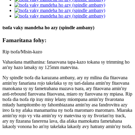
tsofa vaky mandeha ho azy (spindle ambany)
Famaritana fohy:
Rip tsofa/Misin-kazo
Vahaolana matihanina: fanaovana tapa-kazo tokana sy trimming ho
an'ny hazo latsaky ny 125mm matevina.
Ny spindle tsofa dia karazana ambany, ary ny milina dia fitaovana
amin'ny fanariana rojo takelaka sy ny tari-dalana amin'ny fitaovana
manokana sy ny fametrahana mazava tsara, ary fitaovana amin'ny
anti-rebound fiarovana fitaovana, miaro ny fiarovana ny mpiasa. Rip
tsofa dia tsofa rip iray misy lelany miompana amin'ny fivarotana
mitady hampitombo ny fahombiazana amin'ny asa fandrovitra azy
ireo fa tsy afaka manamarina ny tsofa maromaro maromaro. Miaraka
amin'ny rojo vy vita amin'ny vy matevina sy ny fivorian'ny track,
ary ny fizarana fanerena lava, dia afaka mamokatra fametahana
lakaoly vonona ho an'ny takelaka lakaoly avy hatrany amin'ny tsofa.