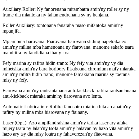
Auxiliary Roller: Ny fanorenana mitambatra amin'ny roller sy ny
frame dia miantoka ny fahamendrehana sy ny henjana.
Roller Auxiliary: tontonana fanaraha-maso mifantoka amin'ny
mpanjifa.
Mpiambina fiarovana: Fiarovana fiarovana sliding napetraka eo
amin'ny milina mba hamenoana ny fiarovana, manome sakafo tsara
mandritra ny fandidiana ihany koa.
Fefy marina sy rafitra hidin-trano: Ny fefy vita amin'ny vy dia
mihetsika amin'ny bara boribory fitsaboana chromium mafy miaraka
amin'ny rafitra hidin-trano, manome famakiana marina sy toerana
misy ny fefy.
Fiarovana amin'ny rantsantanana anti-kickback: rafitra rantsantanana
anti-kickback miaraka amin'ny fiarovana avo lenta.
Automatic Lubrication: Rafitra fanosotra miafina hita ao anatin'ny
rafitry ny milina mba hiarovana ny fiainany.
Laser (Opt.): Azo ampifandraisina amin'ny tarika laser ary afaka
mijery tsara ny lalan'ny tsofa amin'ny halavan'ny hazo vita amin'ny
hazo ary tsy dia misy loatra ny fahaverezan'ny fitaovana.