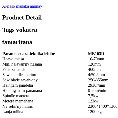
Alefaso mailaka aminay
Product Detail
Tags vokatra
famaritana
Parameter ara-teknika lehibe
MB163D
Haavo miasa
10-70mm
Min. halavan'ny fiasana
120mm
Fahaiza-tenda
460mm
Saw spindle aperture
Φ50.8mm
Saw blade savaivony
250-355mm
Haingam-pandeha
2930r/min
Hafainganam-pananana
0-26m/min
Spindle maotera
7,5kw
Motera mamahana
1,5kw
Ny refin'ny milina
2300*1400*136
Lanja milina
1200 kg