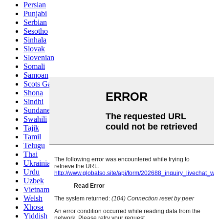
Persian
Punjabi
Serbian
Sesotho
Sinhala
Slovak
Slovenian
Somali
Samoan
Scots Gaelic
Shona
Sindhi
Sundanese
Swahili
Tajik
Tamil
Telugu
Thai
Ukrainian
Urdu
Uzbek
Vietnamese
Welsh
Xhosa
Yiddish