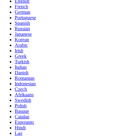
English
French
German
Portuguese
Spanish
Russian
Japanese
Korean
Arabic
Irish
Greek
Turkish
Italian
Danish
Romanian
Indonesian
Czech
Afrikaans
Swedish
Polish
Basque
Catalan
Esperanto
Hindi
Lao